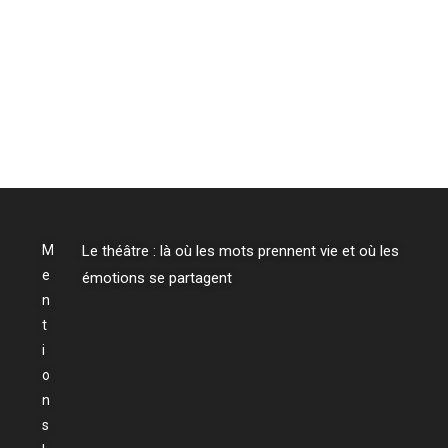
M
Le théâtre : là où les mots prennent vie et où les
e
émotions se partagent
n
t
i
o
n
s