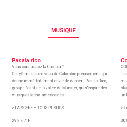
MUSIQUE
Pasala rico
Co
Vous connaissez la Cumbia ?
CO
Ce rythme solaire venu de Colombie précisément, qui
l’e
donne immédiatement envie de danser… Pasala Rico,
mon
groupe festif de la vallée de Munster, qui s’inspire des
blu
musiques latino-américaines !
un 
> LA SCENE – TOUS PUBLICS
> L
29.8 à 21H
30.