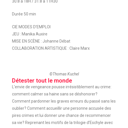
30.8 à 18H /
31.8 à 11H30
Durée 50 min
CIE MODES D’EMPLOI
JEU : Manika Auxire
MISE EN SCÈNE : Johanne Débat
COLLABORATION ARTISTIQUE : Claire Marx
©Thomas Kuchel
Détester tout le monde
L’envie de vengeance pousse irrésistiblement au crime:
comment calmer sa haine sans se déshonorer?
Comment pardonner les graves erreurs du passé sans les
oublier? Comment accueillir une personne accusée des
pires crimes et lui donner une chance de recommencer
sa vie? Reprenant les motifs de la trilogie d’Eschyle avec