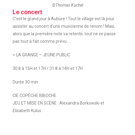
©Thomas Kuchel
Le concert
C’est le grand jour à Aubure ! Tout le village est là pour
assister au concert d’une musicienne de renom ! Mais,
alors que la première note va retentir, tout ne se passe
pas tout à fait comme prévu…
> LA GRANGE – JEUNE PUBLIC
30.8 à 15H et 17H / 31.8 à 14H et 17H
Durée 30 min
CIE COPÊCHE BIBOCHE
JEU ET MISE EN SCÈNE : Alexandra Borkowski et
Elisabeth Kulus