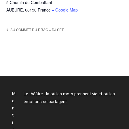
5 Chemin du Combattant
AUBURE
,
68150
France
+ Google Map
AU SOMMET DU DRAG + DJ SET
M
Le théâtre : là où les mots prennent vie et où les
e
émotions se partagent
n
t
i